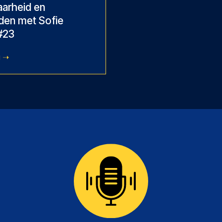
arheid en
den met Sofie
#23