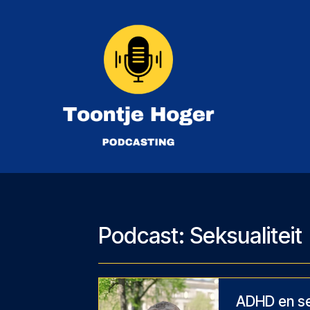
Skip
to
content
Toontje Hoger Podcasting
Podcast:
Seksualiteit
ADHD en sek