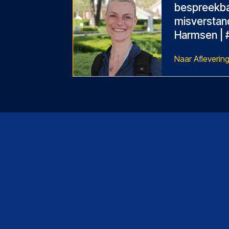
bespreekba
misverstan
Harmsen | 
View Episode